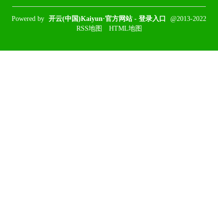
Powered by
开云(中国)Kaiyun·官方网站 - 登录入口
@2013-2022
RSS地图
HTML地图