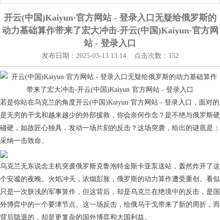
开云(中国)Kaiyun·官方网站 - 登录入口无疑给俄罗斯的
动力基础算作带来了宏大冲击-开云(中国)Kaiyun·官方网
站 - 登录入口
发布日期：2025-03-13 13:14 点击次数：152
若是你站在乌克兰的角度开云(中国)Kaiyun·官方网站 - 登录入口，面对的
是无穷的干戈和越来越少的外部援救，你会奈何作念？是不绝与俄罗斯硬
碰硬，如故匠心独具，发动一场片刻的反击？这场突袭，给出的谜底是：
采纳一击致命。
乌克兰无东说念主机突袭俄罗斯克鲁泡特金斯卡亚泵送站，轰然炸开了这
个安谧的夜晚。火焰冲天，浓烟彭胀，俄罗斯的动力算作遭受重创。看似
只是一次肤浅的军事算作，但这背后，却是乌克兰在绝境中的反击，是国
外博弈中的一个要津节点。这一场反击，给俄乌干戈带来了新的周折，而
背后隐退的，却是更复杂的国外博弈和大国利益。