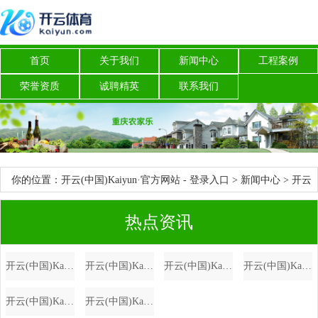
首页
关于我们
新闻中心
工程案例
荣誉资质
诚聘精英
联系我们
你的位置：
开云(中国)Kaiyun·官方网站 - 登录入口
>
新闻中心
> 开云
(中国)Kaiyun·官方网站 - 登录入口无疑给俄罗斯的动力基础算作带来
热点资讯
了宏大冲击-开云(中国)Kaiyun·官方网站 - 登录入口
开云(中国)Kaiyun·官方网站 - 登录入口一个充满革命精神的汉堡品牌-开云(中国)Kaiyun·官方网站 - 登录
开云(中国)Kaiyun·官方网站 - 登录入口他是康熙最惨的皇孙，活了82岁却被囚禁了50多年，是谁害他至此？-开云(
开云(中国)Kaiyun·官方网站 - 登录入口他们拔擢了横跨亚非欧三大洲的阿拉伯帝国-开云(中国)Kaiyun·官方网
开云(中国)Kaiyun·官方网站 - 登录入口债券占净值比5.23%-开云(中国)Kaiyun·官方网站 - 登录入口
开云(中国)Kaiyun·官方网站 - 登录入口 while being true-开云(中国)Kaiyun·官方网站
开云(中国)Kaiyun·官方网站 - 登录入口有用管束了诸多要素带来的挑战-开云(中国)Kaiyun·官方网站 - 登