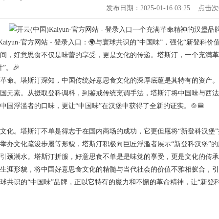
发布日期：2025-01-16 03:25 点击
aiyun·官方网站 - 登录入口：🌍与寰球共识的“中国味”，强化“新登科价值方
间，好意思食不仅是味蕾的享受，更是文化的传递。塔斯汀，一个充满革
”。🎉
融革命。塔斯汀深知，中国传统好意思食文化的深厚底蕴是其特有的资产
国元素。从摄取登科调料，到鉴戒传统烹调手法，塔斯汀将中国味与西法
中国浮滥者的口味，更让“中国味”在汉堡中获得了全新的证实。🍲🍔
播文化。塔斯汀不单是得志于在国内商场的成功，它更但愿将“新登科汉堡
举办文化疏浚步履等形貌，塔斯汀积极向巨匠浮滥者展示“新登科汉堡”的魔
，引颈潮水。塔斯汀折服，好意思食不单是是味觉的享受，更是文化的传承
生涯形貌，将中国好意思食文化的精髓与当代社会的价值不雅相蚁合，引颈
球共识的“中国味”品牌，正以它特有的魔力和不懈的革命精神，让“新登