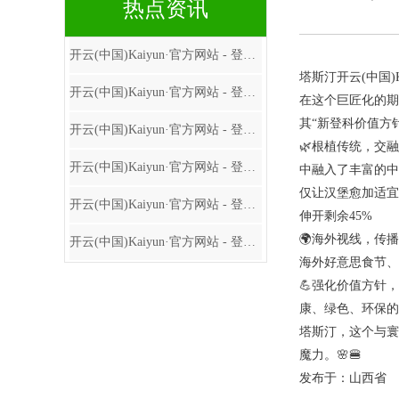
热点资讯
开云(中国)Kaiyun·官方网站 - 登录入口一个充满革命精神的汉堡品牌-开云(中国)Kaiyun·官方网站 - 登录
塔斯汀开云(中国)K
开云(中国)Kaiyun·官方网站 - 登录入口他是康熙最惨的皇孙，活了82岁却被囚禁了50多年，是谁害他至此？-开云(
在这个巨匠化的期
其“新登科价值方针
开云(中国)Kaiyun·官方网站 - 登录入口他们拔擢了横跨亚非欧三大洲的阿拉伯帝国-开云(中国)Kaiyun·官方网
🌿根植传统，交
开云(中国)Kaiyun·官方网站 - 登录入口债券占净值比5.23%-开云(中国)Kaiyun·官方网站 - 登录入口
中融入了丰富的中
仅让汉堡愈加适宜
开云(中国)Kaiyun·官方网站 - 登录入口 while being true-开云(中国)Kaiyun·官方网站
伸开剩余45%
🌍海外视线，传
开云(中国)Kaiyun·官方网站 - 登录入口有用管束了诸多要素带来的挑战-开云(中国)Kaiyun·官方网站 - 登
海外好意思食节、
💪强化价值方针
康、绿色、环保的
塔斯汀，这个与寰
魔力。🌸🍔
发布于：山西省