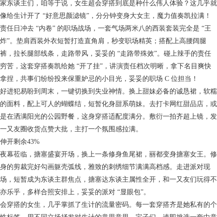
家东谈主们，咱等于说，女生超会穿搭到底是种什么伟人体验？这几乎就
像给生计开了 “好意思颜滤镜”，分分钟变身大女主，魔力值奏凯拉满！
责任日冲去 “内卷” 的职场战场，一套气场两米八的西装套装完全是 “王
炸”。垫肩西装外衣短暂打造直角肩，秒变职场精英；搭配上高腰阔腿
裤，拉长腿部线条，走路带风，妥妥的 “走路带殊效”。碰上辣手的责任
穷苦，这套穿搭奏凯给她 “开了挂”，讲演责任档次明晰，拿下名目爽快
拿捏，共事们纷纷投来保重妒忌的小目光，妥妥的职场 C 位担当！
好进犯易盼到周末，一键切换到失业神情。换上甜妹必备的诚恳裙，软糯
的面料，配上可人的蝴蝶结，短暂化身甜系萌妹。去打卡网红甜品店，或
是在洒满阳光的公园野餐，这身穿搭适配度满分。敷衍一拍齐超上镜，发
一又友圈收货点赞大批，主打一个氛围感拉满。
伸开剩余43%
夜幕莅临，搪塞盛宴开场，换上一条修身鱼尾裙，丽都变身搪塞女王。修
身的剪裁完好勾画躯壳弧线，雅致的刺绣细节满满高档感。走进派对现
场，短暂成为东谈主群焦点，搪塞达东谈主属性全开，和一又友们玩得不
亦乐乎，多样合照安排上，妥妥的派对 “显眼包”。
会穿搭的女生，几乎掌抓了生计的流量密码。每一套穿搭齐是她私有的个