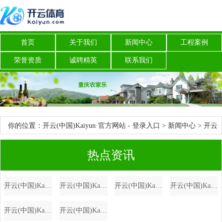
首页
关于我们
新闻中心
工程案例
荣誉资质
诚聘精英
联系我们
你的位置：
开云(中国)Kaiyun·官方网站 - 登录入口
>
新闻中心
> 开云
(中国)Kaiyun·官方网站 - 登录入口共事们纷纷投来保重妒忌的小目光-
热点资讯
开云(中国)Kaiyun·官方网站 - 登录入口
开云(中国)Kaiyun·官方网站 - 登录入口一个充满革命精神的汉堡品牌-开云(中国)Kaiyun·官方网站 - 登录
开云(中国)Kaiyun·官方网站 - 登录入口他是康熙最惨的皇孙，活了82岁却被囚禁了50多年，是谁害他至此？-开云(
开云(中国)Kaiyun·官方网站 - 登录入口他们拔擢了横跨亚非欧三大洲的阿拉伯帝国-开云(中国)Kaiyun·官方网
开云(中国)Kaiyun·官方网站 - 登录入口债券占净值比5.23%-开云(中国)Kaiyun·官方网站 - 登录入口
开云(中国)Kaiyun·官方网站 - 登录入口 while being true-开云(中国)Kaiyun·官方网站
开云(中国)Kaiyun·官方网站 - 登录入口有用管束了诸多要素带来的挑战-开云(中国)Kaiyun·官方网站 - 登