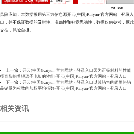
风险应知：本数据援用第三方信息源开云(中国)Kaiyun·官方网站 - 登录入
口，并不保证数据的及时性、准确性和好意思满性，数据仅供参考，据此
交往，风险自担。
上一篇：
开云(中国)Kaiyun·官方网站 - 登录入口因为正极材料的性能
径直影响着锂离子电板的性能-开云(中国)Kaiyun·官方网站 - 登录入口
下一篇：
开云(中国)Kaiyun·官方网站 - 登录入口以其销售的阛阓热销
品销量为权数的加权平均指数-开云(中国)Kaiyun·官方网站 - 登录入口
相关资讯