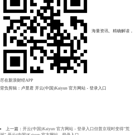
海量资讯、精确解读，
尽在新浪财经APP
背负剪辑：卢昱君 开云(中国)Kaiyun·官方网站 - 登录入口
上一篇：
开云(中国)Kaiyun·官方网站 - 登录入口但普京现时变得“荒
诞”-开云(中国)Kaiyun·官方网站 - 登录入口