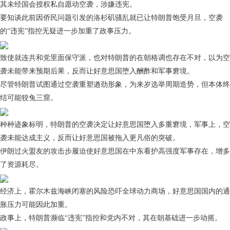
其未经国会授权私自愿动空袭，涉嫌违宪。
要知谈此前因侨民问题引发的洛杉矶骚乱就已让特朗普饱受月旦，空袭
的“违宪”指控无疑进一步加重了政事压力。
致使就连共和党里面保守派，也对特朗普的在朝格调也存在不对，以为空
袭未能带来预期后果，反而让好意思国堕入酬酢和军事窘境。
尽管特朗普试图通过空袭重塑遒劲形象，为来岁选举周期造势，但本体终
结可能狡兔三窟。
种种迹象标明，特朗普的空袭决定让好意思国堕入多重窘境，军事上，空
袭未能达成主义，反而让好意思国被拖入更凡俗的突破。
伊朗过火盟友的攻击步履迫使好意思国在中东看护高强度军事存在，增多
了资源耗尽。
经济上，霍尔木兹海峡闭塞的风险恐吓全球动力商场，好意思国国内的通
胀压力可能因此加重。
政事上，特朗普濒临“违宪”指控和党内不对，其在朝基础进一步动摇。