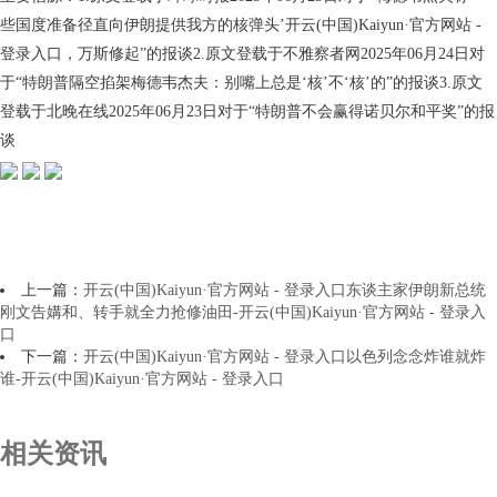
些国度准备径直向伊朗提供我方的核弹头’开云(中国)Kaiyun·官方网站 -
登录入口，万斯修起”的报谈2.原文登载于不雅察者网2025年06月24日对
于“特朗普隔空掐架梅德韦杰夫：别嘴上总是‘核’不‘核’的”的报谈3.原文
登载于北晚在线2025年06月23日对于“特朗普不会赢得诺贝尔和平奖”的报
谈
上一篇：
开云(中国)Kaiyun·官方网站 - 登录入口东谈主家伊朗新总统
刚文告媾和、转手就全力抢修油田-开云(中国)Kaiyun·官方网站 - 登录入
口
下一篇：
开云(中国)Kaiyun·官方网站 - 登录入口以色列念念炸谁就炸
谁-开云(中国)Kaiyun·官方网站 - 登录入口
相关资讯