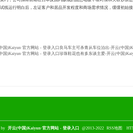
试线运行明白后，左证客户和居品开发程度和商场需求情况，缓缓初始接
中国)Kaiyun·官方网站 - 登录入口良马车主可杀青从车位泊出-开云(中国)Ka
中国)Kaiyun·官方网站 - 登录入口珍珠鞋花也有多东谈主爱-开云(中国)Kai
 by
开云(中国)Kaiyun·官方网站 - 登录入口
@2013-2022
RSS地图
H