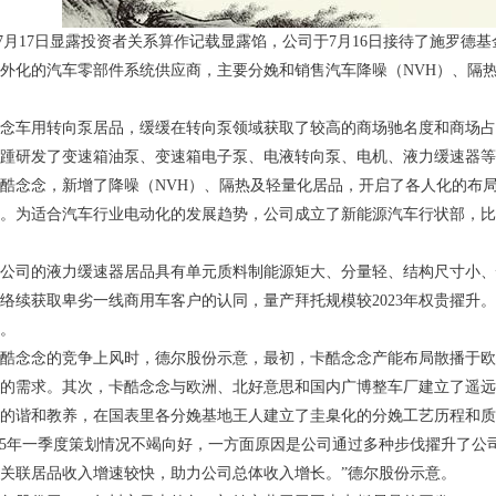
73)7月17日显露投资者关系算作记载显露馅，公司于7月16日接待了施罗
外化的汽车零部件系统供应商，主要分娩和销售汽车降噪（NVH）、隔
念车用转向泵居品，缓缓在转向泵领域获取了较高的商场驰名度和商场占
踵研发了变速箱油泵、变速箱电子泵、电液转向泵、电机、液力缓速器等新
酷念念，新增了降噪（NVH）、隔热及轻量化居品，开启了各人化的布
。为适合汽车行业电动化的发展趋势，公司成立了新能源汽车行状部，比
公司的液力缓速器居品具有单元质料制能源矩大、分量轻、结构尺寸小、性
络续获取卑劣一线商用车客户的认同，量产拜托规模较2023年权贵擢升
。
酷念念的竞争上风时，德尔股份示意，最初，卡酷念念产能布局散播于欧
的需求。其次，卡酷念念与欧洲、北好意思和国内广博整车厂建立了遥远
的谐和教养，在国表里各分娩基地王人建立了圭臬化的分娩工艺历程和质
和2025年一季度策划情况不竭向好，一方面原因是公司通过多种步伐擢升
关联居品收入增速较快，助力公司总体收入增长。”德尔股份示意。