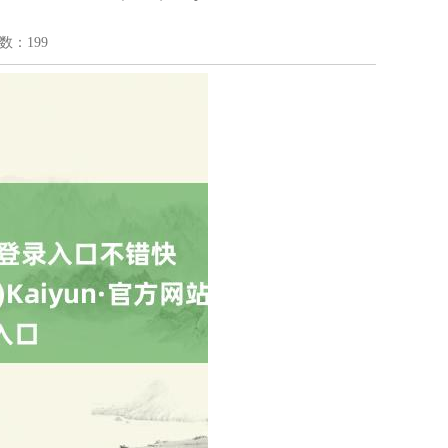
次数：199