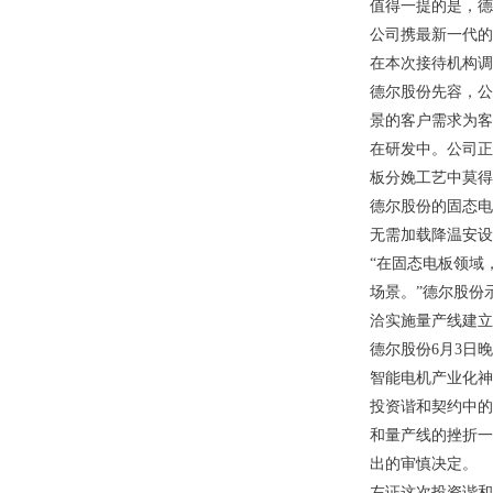
值得一提的是，德
公司携最新一代的
在本次接待机构调
德尔股份先容，公
景的客户需求为客
在研发中。公司正
板分娩工艺中莫得
德尔股份的固态电
无需加载降温安设
“在固态电板领域
场景。”德尔股份
洽实施量产线建立
德尔股份6月3日
智能电机产业化神
投资谐和契约中的
和量产线的挫折一
出的审慎决定。
左证这次投资谐和