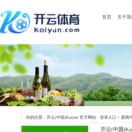
首页
关于我
你的位置：
开云(中国)Kaiyun·官方网站 - 登录入口
>
新闻
开云(中国)K