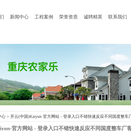
们
新闻中心
工程案例
荣誉资质
诚聘精英
联系我们
中心
> 开云(中国)Kaiyun·官方网站 - 登录入口不错快速反应不同国度整车厂
aiyun·官方网站 - 登录入口不错快速反应不同国度整车厂客户