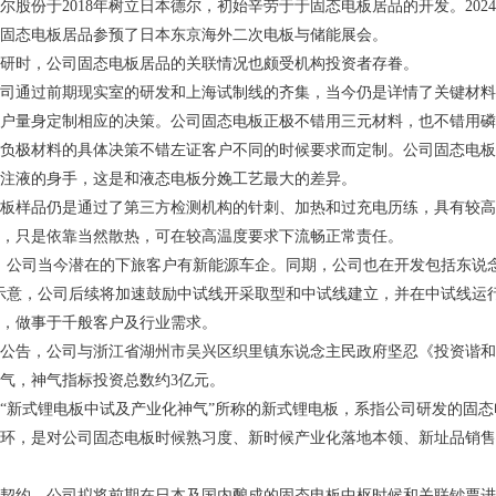
尔股份于2018年树立日本德尔，初始辛劳于于固态电板居品的开发。202
固态电板居品参预了日本东京海外二次电板与储能展会。
研时，公司固态电板居品的关联情况也颇受机构投资者存眷。
司通过前期现实室的研发和上海试制线的齐集，当今仍是详情了关键材料
户量身定制相应的决策。公司固态电板正极不错用三元材料，也不错用磷
负极材料的具体决策不错左证客户不同的时候要求而定制。公司固态电板
注液的身手，这是和液态电板分娩工艺最大的差异。
板样品仍是通过了第三方检测机构的针刺、加热和过充电历练，具有较高
，只是依靠当然散热，可在较高温度要求下流畅正常责任。
，公司当今潜在的下旅客户有新能源车企。同期，公司也在开发包括东说
示意，公司后续将加速鼓励中试线开采取型和中试线建立，并在中试线运
，做事于千般客户及行业需求。
晚公告，公司与浙江省湖州市吴兴区织里镇东说念主民政府坚忍《投资谐
气，神气指标投资总数约3亿元。
“新式锂电板中试及产业化神气”所称的新式锂电板，系指公司研发的固
环，是对公司固态电板时候熟习度、新时候产业化落地本领、新址品销售
契约，公司拟将前期在日本及国内酿成的固态电板中枢时候和关联钞票进行整合开